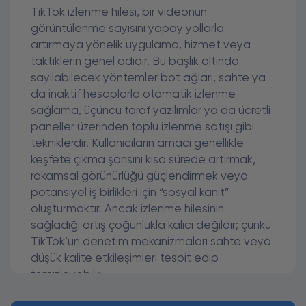
TikTok izlenme hilesi, bir videonun
görüntülenme sayısını yapay yollarla
artırmaya yönelik uygulama, hizmet veya
taktiklerin genel adıdır. Bu başlık altında
sayılabilecek yöntemler bot ağları, sahte ya
da inaktif hesaplarla otomatik izlenme
sağlama, üçüncü taraf yazılımlar ya da ücretli
paneller üzerinden toplu izlenme satışı gibi
tekniklerdir. Kullanıcıların amacı genellikle
keşfete çıkma şansını kısa sürede artırmak,
rakamsal görünürlüğü güçlendirmek veya
potansiyel iş birlikleri için “sosyal kanıt”
oluşturmaktır. Ancak izlenme hilesinin
sağladığı artış çoğunlukla kalıcı değildir; çünkü
TikTok’un denetim mekanizmaları sahte veya
düşük kalite etkileşimleri tespit edip
temizleyebilir.
İzlenme hilesi, görünürde hızlı başarı sağlasa