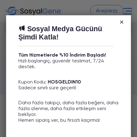
Araçlar
Sosyal Medya Gücünü
Şimdi Katla!
TikTok Ücretsiz İzlenme
Tüm Hizmetlerde %10 İndirim Başladı!
Hızlı başlangıç, güvenilir teslimat, 7/24
destek.
Güvenli İşlem
Kupon Kodu:
HOSGELDIN10
Sadece sınırlı süre geçerli!
Yüksek Kalite
Daha fazla takipçi, daha fazla beğeni, daha
fazla izlenme, daha fazla etkileşim seni
Şifre Gerekmez
bekliyor.
Hemen sipariş ver, bu fırsatı kaçırma!
Tamamen Ücretsiz