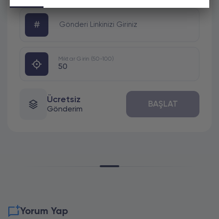
#
Gönderi Linkinizi Giriniz
Miktar Girin (50-100)
Ücretsiz
BAŞLAT
Gönderim
Yorum Yap