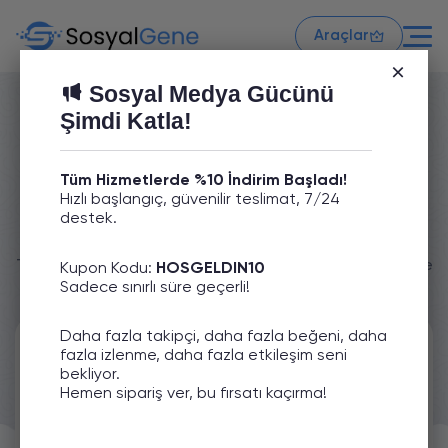
Araçlar
Sosyal Medya Gücünü
Şimdi Katla!
Tüm Hizmetlerde %10 İndirim Başladı!
TikTok İzlenme Satın Al - %100 Türk,
Hızlı başlangıç, güvenilir teslimat, 7/24
destek.
Ucuz ve Gerçek
Tiktok platformu için sağlamış olduğumuz uygun fiyatlı ve
Kupon Kodu:
HOSGELDIN10
kaliteli izlenme paketlerimizi inceleyebilirsiniz.
Sadece sınırlı süre geçerli!
Daha fazla takipçi, daha fazla beğeni, daha
fazla izlenme, daha fazla etkileşim seni
500
600
bekliyor.
İzlenme
İzlenme
Hemen sipariş ver, bu fırsatı kaçırma!
5.02₺
6.02₺